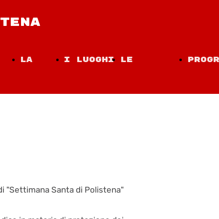
TENA
La
I Luoghi
Le
Prog
ite
Musica
della
Tradizioni
2023
Passione
di "Settimana Santa di Polistena"