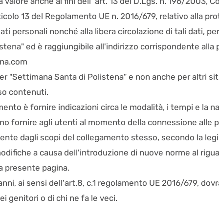
valore anche ai fini dell' art. 13 del D.Lgs. n. 196/2003, C
'articolo 13 del Regolamento UE n. 2016/679, relativo alla p
ti personali nonché alla libera circolazione di tali dati, p
tena" ed è raggiungibile all'indirizzo corrispondente alla p
ena.com
 per "Settimana Santa di Polistena" e non anche per altri 
sso contenuti.
to è fornire indicazioni circa le modalità, i tempi e la na
ono fornire agli utenti al momento della connessione alle
ente dagli scopi del collegamento stesso, secondo la legi
odifiche a causa dell'introduzione di nuove norme al riguar
a presente pagina.
anni, ai sensi dell'art.8, c.1 regolamento UE 2016/679, dov
i genitori o di chi ne fa le veci.