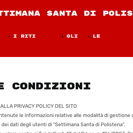
TTIMANA SANTA DI POLIS
I Riti
Gli
Le
oni
Processionali
Eventi
Confratern
e Condizioni
 ALLA PRIVACY POLICY DEL SITO
tenute le informazioni relative alle modalità di gestione 
 dei dati degli utenti di "Settimana Santa di Polistena".